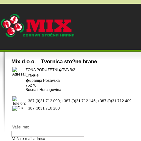
Mix d.o.o. - Tvornica sto?ne hrane
ZONA PODUZETNI�TVA B/2
Ora�je
�upanija Posavska
76270
Bosna i Hercegovina
+387 (0)31 712 090; +387 (0)31 712 146; +387 (0)31 712 409
+387 (0)31 710 280
Vaše ime:
Vaša e-mail adresa: