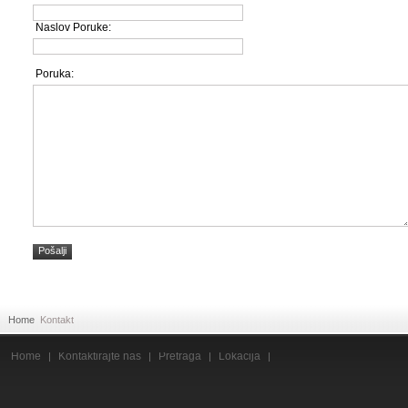
Naslov Poruke:
Poruka:
Pošalji
Home
Kontakt
Home
Kontaktirajte nas
Pretraga
Lokacija