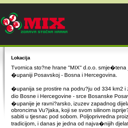
Lokacija
Tvornica sto?ne hrane "MIX" d.o.o. smje�tena 
�upaniji Posavskoj - Bosna i Hercegovina.
�upanija se prostire na podru?ju od 334 km2 i 
dio Bosne i Hercegovine - srce Bosanske Posa
�upanije je ravni?arsko, izuzev zapadnog dije
obroncima Vu?jaka, koji se svom silinom isprije?io
sabiti u tjesnac pod sobom. Poljoprivredna proi
tradicijom, i danas je jedna od najva�nijih djela