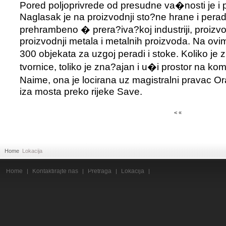
Pored poljoprivrede od presudne va�nosti je i p
Naglasak je na proizvodnji sto?ne hrane i pera
prehrambeno � prera?iva?koj industriji, proizv
proizvodnji metala i metalnih proizvoda. Na ovi
300 objekata za uzgoj peradi i stoke. Koliko je 
tvornice, toliko je zna?ajan i u�i prostor na kom
Naime, ona je locirana uz magistralni pravac 
iza mosta preko rijeke Save.
< «
Home
Lokacija
Home
Kontaktirajte nas
Pretraga
Lokacija